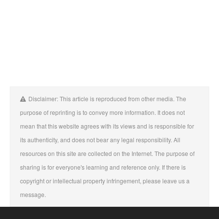
Disclaimer: This article is reproduced from other media. The
purpose of reprinting is to convey more information. It does not
mean that this website agrees with its views and is responsible for
its authenticity, and does not bear any legal responsibility. All
resources on this site are collected on the Internet. The purpose of
sharing is for everyone's learning and reference only. If there is
copyright or intellectual property infringement, please leave us a
message.